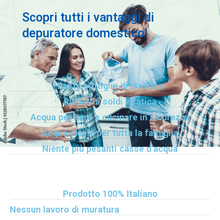
Scopri tutti i vantaggi di
depuratore domestico!
Basta bottiglie di plastica
Risparmi soldi e fatica
Acqua per bere e cucinare in sicurezza
Acqua ideale per tutta la famiglia
Niente più pesanti casse d’acqua
Prodotto 100% Italiano
Nessun lavoro di muratura