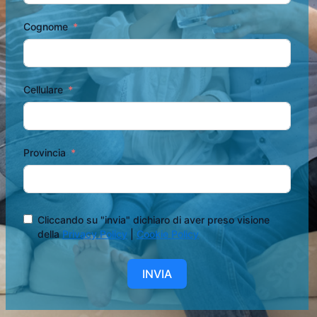
Cognome
Cellulare
Provincia
Cliccando su "invia" dichiaro di aver preso visione
della
Privacy Policy
|
Cookie Policy
INVIA