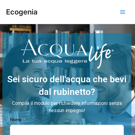
Vai
Main
Ecogenia
al
Men
contenuto
Sei sicuro dell'acqua che bevi
dal rubinetto?
Compila il modulo per richiedere informazioni senza
nessun impegno!
Nome